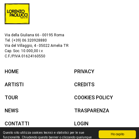
Via della Giuliana 66 - 00195 Roma
Tel. (+39) 06.320928880
Via del Villaggio, 4 - 05022 Amelia TR
Cap. Soc. 10.000,00 i.v.
C.F./P.IVA 01624160550
HOME
PRIVACY
ARTISTI
CREDITS
TOUR
COOKIES POLICY
NEWS
TRASPARENZA
CONTATTI
LOGIN
Questo sito utilizza cookies tecnici e statistici per le sue
Ho capito
funzionalità. Chiudendo questo banner o cliccando qualunque